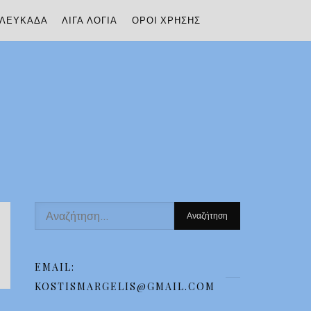
ΛΕΥΚΆΔΑ
ΛΊΓΑ ΛΌΓΙΑ
ΌΡΟΙ ΧΡΉΣΗΣ
Αναζήτηση
για:
EMAIL:
KOSTISMARGELIS@GMAIL.COM