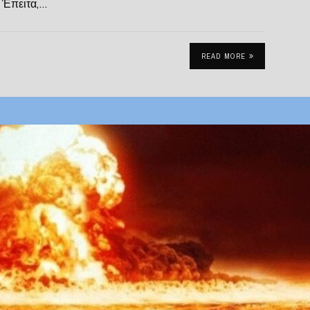
. Έπειτα,…
READ MORE