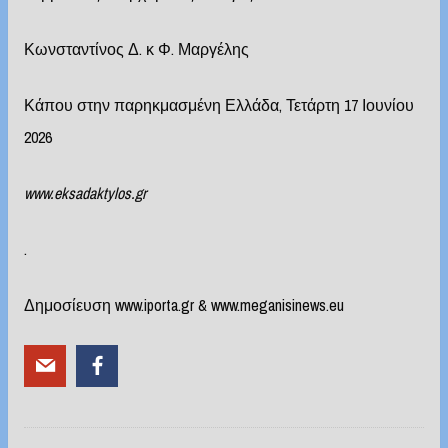
Κωνσταντίνος Δ. κ Φ. Μαργέλης
Κάπου στην παρηκμασμένη Ελλάδα, Τετάρτη 17 Ιουνίου
2026
www.eksadaktylos.gr
.
Δημοσίευση www.iporta.gr & www.meganisinews.eu