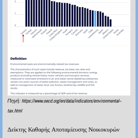
Πηγή:
https
://
www
.
oecd
.
org
/
en
/
data
/
indicators
/
environmental
–
tax
.
html
Δείκτης Καθαρής Αποταμίευσης Νοικοκυρών