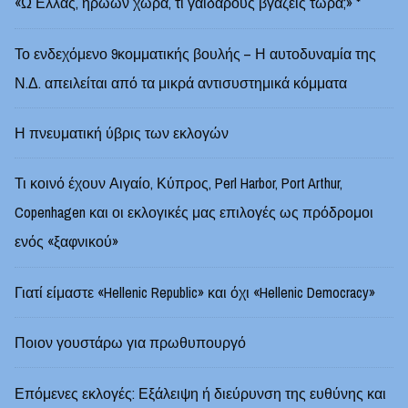
«Ω Ελλάς, ηρώων χώρα, τι γαϊδάρους βγάζεις τώρα;» *
Το ενδεχόμενο 9κομματικής βουλής – Η αυτοδυναμία της
Ν.Δ. απειλείται από τα μικρά αντισυστημικά κόμματα
Η πνευματική ύβρις των εκλογών
Τι κοινό έχουν Αιγαίο, Κύπρος, Perl Harbor, Port Arthur,
Copenhagen και οι εκλογικές μας επιλογές ως πρόδρομοι
ενός «ξαφνικού»
Γιατί είμαστε «Hellenic Republic» και όχι «Hellenic Democracy»
Ποιον γουστάρω για πρωθυπουργό
Επόμενες εκλογές: Εξάλειψη ή διεύρυνση της ευθύνης και