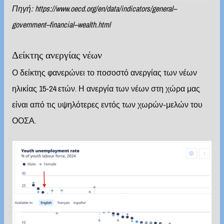
Πηγή:
https
://
www
.
oecd
.
org
/
en
/
data
/
indicators
/
general
–
government
–
financial
–
wealth
.
html
Δείκτης ανεργίας νέων
Ο δείκτης φανερώνει το ποσοστό ανεργίας των νέων
ηλικίας 15-24 ετών. Η ανεργία των νέων στη χώρα μας
είναι από τις υψηλότερες εντός των χωρών-μελών του
ΟΟΣΑ.