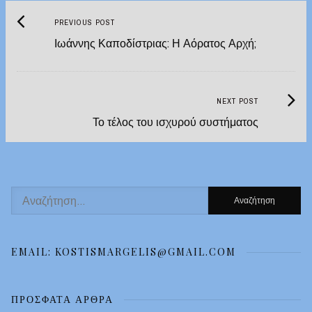
Previous
Post
PREVIOUS POST
post:
Ιωάννης Καποδίστριας: Η Αόρατος Αρχή;
navigation
Next
NEXT POST
Post:
Το τέλος του ισχυρού συστήματος
Αναζήτηση
για:
EMAIL: KOSTISMARGELIS@GMAIL.COM
ΠΡΌΣΦΑΤΑ ΆΡΘΡΑ