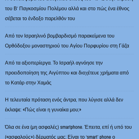
του Β’ Παγκοσμίου Πολέμου αλλά και στο πώς ένα έθνος
σέβεται το ένδοξο παρελθόν του
Από τον Ισραηλινό βομβαρδισμό παρακείμενα του
Ορθόδοξου μοναστηριού του Αγίου Πορφυρίου στη Γάζα
Από τα αξιοπερίεργα. Το Ισραήλ αγνόησε την
προειδοποίηση της Αιγύπτου και διοχέτευε χρήματα από
το Κατάρ στην Χαμάς
Η τελευταία πρόταση ενός άντρα, που λύγισε αλλά δεν
έκλαψε: «Πώς είναι η γυναίκα μου;»
Όλα σε ένα (μη ασφαλές) smartphone. Έπειτα, επί ή υπό του
(«ασφαλούς») δέρματός μας; Είναι το ‘smart’ phone ο