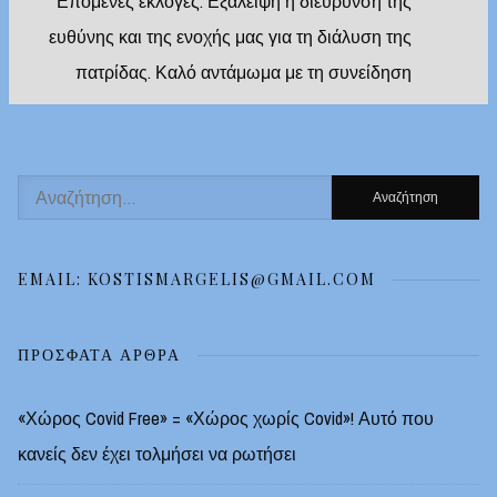
Post:
Επόμενες εκλογές: Εξάλειψη ή διεύρυνση της
ευθύνης και της ενοχής μας για τη διάλυση της
πατρίδας. Καλό αντάμωμα με τη συνείδηση
Αναζήτηση
για:
EMAIL: KOSTISMARGELIS@GMAIL.COM
ΠΡΌΣΦΑΤΑ ΆΡΘΡΑ
«Χώρος Covid Free» = «Χώρος χωρίς Covid»! Αυτό που
κανείς δεν έχει τολμήσει να ρωτήσει