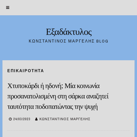
Εξαδάκτυλος
Skip
to
ΚΩΝΣΤΑΝΤΊΝΟΣ ΜΑΡΓΈΛΗΣ BLOG
content
ΕΠΙΚΑΙΡΌΤΗΤΑ
Χτυποκάρδι ή ηδονή; Μία κοινωνία
προσανατολισμένη στη σάρκα αναζητεί
ταυτότητα ποδοπατώντας την ψυχή
24/03/2023
ΚΩΝΣΤΑΝΤΊΝΟΣ ΜΑΡΓΈΛΗΣ