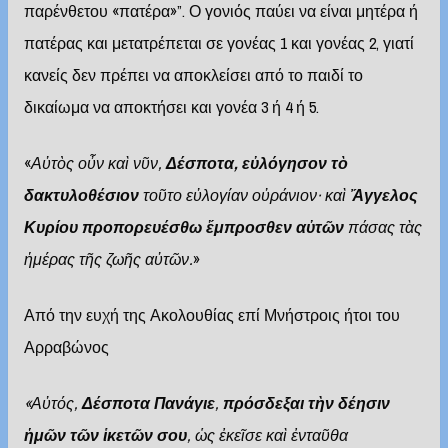
παρένθετου «πατέρα»”. Ο γονιός παύει να είναι μητέρα ή
πατέρας και μετατρέπεται σε γονέας 1 και γονέας 2, γιατί
κανείς δεν πρέπει να αποκλείσει από το παιδί το
δικαίωμα να αποκτήσει και γονέα 3 ή 4 ή 5.
«
Α
ὐ
τ
ὸ
ς ο
ὖ
ν κα
ὶ
ν
ῦ
ν,
Δέσποτα, ε
ὐ
λόγησον τ
ὸ
δακτυλοθέσιον
το
ῦ
το ε
ὐ
λογίαν ο
ὐ
ράνιον· κα
ὶ
Ἄ
γγελος
Κυρίου προπορευέσθω
ἔ
μπροσθεν α
ὐ
τ
ῶ
ν
πάσας τ
ὰ
ς
ἡ
μέρας τ
ῆ
ς ζω
ῆ
ς α
ὐ
τ
ῶ
ν.
»
Από την ευχή της Ακολουθίας επί Μνήστροις ήτοι του
Αρραβώνος
«Αὐτός,
Δέσποτα Πανάγιε
,
πρόσδεξαι τ
ὴν δέησιν
ἡμῶν τῶν ἱκετῶν σου
, ὡς ἐκεῖσε καὶ ἐνταῦθα