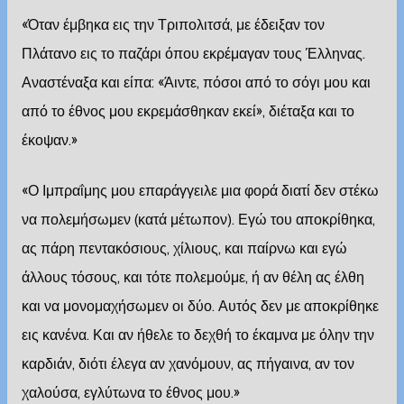
«Όταν έμβηκα εις την Τριπολιτσά, με έδειξαν τον
Πλάτανο εις το παζάρι όπου εκρέμαγαν τους Έλληνας.
Αναστέναξα και είπα: «Άιντε, πόσοι από το σόγι μου και
από το έθνος μου εκρεμάσθηκαν εκεί», διέταξα και το
έκοψαν.»
«Ο Ιμπραΐμης μου επαράγγειλε μια φορά διατί δεν στέκω
να πολεμήσωμεν (κατά μέτωπον). Εγώ του αποκρίθηκα,
ας πάρη πεντακόσιους, χίλιους, και παίρνω και εγώ
άλλους τόσους, και τότε πολεμούμε, ή αν θέλη ας έλθη
και να μονομαχήσωμεν οι δύο. Αυτός δεν με αποκρίθηκε
εις κανένα. Και αν ήθελε το δεχθή το έκαμνα με όλην την
καρδιάν, διότι έλεγα αν χανόμουν, ας πήγαινα, αν τον
χαλούσα, εγλύτωνα το έθνος μου.»