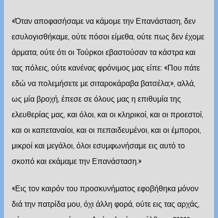
«Όταν αποφασήσαμε να κάμομε την Επανάσταση, δεν
εσυλογισθήκαμε, ούτε πόσοι είμεθα, ούτε πως δεν έχομε
άρματα, ούτε ότι οι Τούρκοι εβαστούσαν τα κάστρα και
τας πόλεις, ούτε κανένας φρόνιμος μας είπε: «Που πάτε
εδώ να πολεμήσετε με σιταροκάραβα βατσέλα;», αλλά,
ως μία βροχή, έπεσε σε όλους μας η επιθυμία της
ελευθερίας μας, και όλοι, και οι κληρικοί, και οι προεστοί,
και οι καπεταναίοι, και οι πεπαιδευμένοι, και οι έμποροι,
μικροί και μεγάλοι, όλοι εσυμφωνήσαμε εις αυτό το
σκοπό και εκάμαμε την Επανάσταση.»
«Εις τον καιρόν του προσκυνήματος εφοβήθηκα μόνον
διά την πατρίδα μου, όχι άλλη φορά, ούτε εις τας αρχάς,