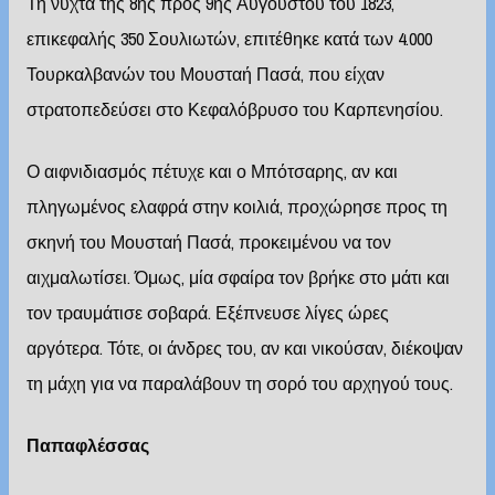
Τη νύχτα της 8ης προς 9ης Αυγούστου του 1823,
επικεφαλής 350 Σουλιωτών, επιτέθηκε κατά των 4.000
Τουρκαλβανών του Μουσταή Πασά, που είχαν
στρατοπεδεύσει στο Κεφαλόβρυσο του Καρπενησίου.
Ο αιφνιδιασμός πέτυχε και ο Μπότσαρης, αν και
πληγωμένος ελαφρά στην κοιλιά, προχώρησε προς τη
σκηνή του Μουσταή Πασά, προκειμένου να τον
αιχμαλωτίσει. Όμως, μία σφαίρα τον βρήκε στο μάτι και
τον τραυμάτισε σοβαρά. Εξέπνευσε λίγες ώρες
αργότερα. Τότε, οι άνδρες του, αν και νικούσαν, διέκοψαν
τη μάχη για να παραλάβουν τη σορό του αρχηγού τους.
Παπαφλέσσας