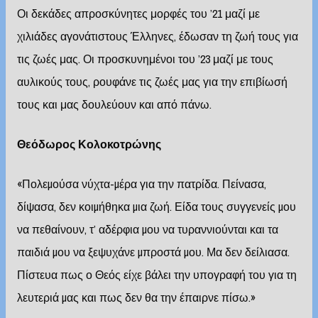
Οι δεκάδες απροσκύνητες μορφές του ’21 μαζί με
χιλιάδες αγονάτιστους Έλληνες, έδωσαν τη ζωή τους για
τις ζωές μας. Οι προσκυνημένοι του ’23 μαζί με τους
αυλικούς τους, ρουφάνε τις ζωές μας για την επιβίωσή
τους και μας δουλεύουν και από πάνω.
Θεόδωρος Κολοκοτρώνης
«Πολεµούσα νύχτα-µέρα για την πατρίδα. Πείνασα,
δίψασα, δεν κοιµήθηκα µια ζωή. Είδα τους συγγενείς µου
να πεθαίνουν, τ’ αδέρφια µου να τυραννιούνται και τα
παιδιά µου να ξεψυχάνε µπροστά µου. Μα δεν δείλιασα.
Πίστευα πως ο Θεός είχε βάλει την υπογραφή του για τη
λευτεριά µας και πως δεν θα την έπαιρνε πίσω.»