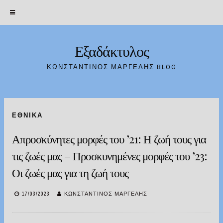
Εξαδάκτυλος
Skip
to
ΚΩΝΣΤΑΝΤΊΝΟΣ ΜΑΡΓΈΛΗΣ BLOG
content
ΕΘΝΙΚΆ
Απροσκύνητες μορφές του ’21: Η ζωή τους για
τις ζωές μας – Προσκυνημένες μορφές του ’23:
Οι ζωές μας για τη ζωή τους
17/03/2023
ΚΩΝΣΤΑΝΤΊΝΟΣ ΜΑΡΓΈΛΗΣ