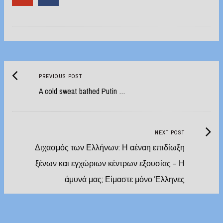
Previous
Post
PREVIOUS POST
post:
A cold sweat bathed Putin …
navigation
Next
NEXT POST
Post:
Διχασμός των Ελλήνων: Η αέναη επιδίωξη
ξένων και εγχώριων κέντρων εξουσίας – Η
άμυνά μας; Είμαστε μόνο Έλληνες