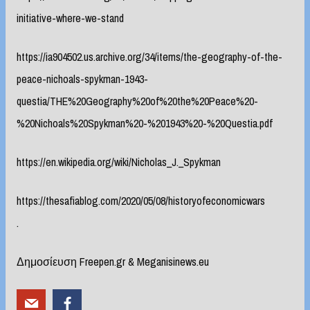
initiative-where-we-stand
https://ia904502.us.archive.org/34/items/the-geography-of-the-
peace-nichoals-spykman-1943-
questia/THE%20Geography%20of%20the%20Peace%20-
%20Nichoals%20Spykman%20-%201943%20-%20Questia.pdf
https://en.wikipedia.org/wiki/Nicholas_J._Spykman
https://thesafiablog.com/2020/05/08/historyofeconomicwars
.
Δημοσίευση Freepen.gr & Meganisinews.eu