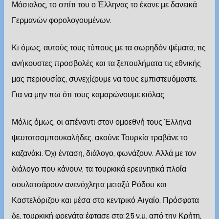
Μόσιαλος, το σπίτι του ο Έλληνας το έκανε με δανεικά
Γερμανών φορολογουμένων.
Κι όμως, αυτούς τους τύπους με τα σωρηδόν ψέματα, τις
ανήκουστες προσβολές και τα ξεπουλήματα τις εθνικής
μας περιουσίας, συνεχίζουμε να τους εμπιστευόμαστε.
Για να μην πω ότι τους καμαρώνουμε κιόλας.
Μόλις όμως, οι απέναντι στον ομοεθνή τους Έλληνα
ψευτοτσαμπουκαλήδες, ακούνε Τουρκία τραβάνε το
καζανάκι. Όχι ένταση, διάλογο, φωνάζουν. Αλλά με τον
διάλογο που κάνουν, τα τουρκικά ερευνητικά πλοία
σουλατσάρουν ανενόχλητα μεταξύ Ρόδου και
Καστελόριζου και μέσα στο κεντρικό Αιγαίο. Πρόσφατα
δε, τουρκική φρεγάτα έφτασε στα 2,5 ν.μ. από την Κρήτη,