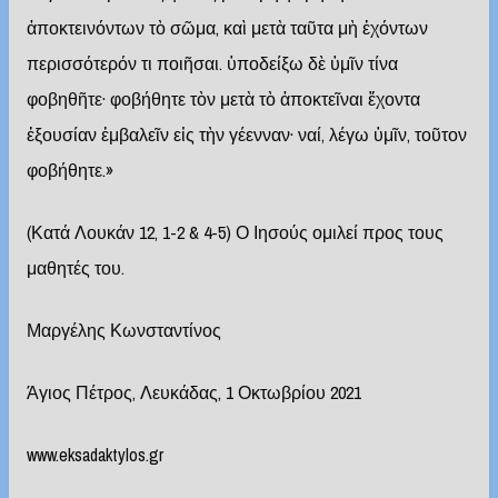
ἀποκτεινόντων τὸ σῶμα, καὶ μετὰ ταῦτα μὴ ἐχόντων
περισσότερόν τι ποιῆσαι. ὑποδείξω δὲ ὑμῖν τίνα
φοβηθῆτε· φοβήθητε τὸν μετὰ τὸ ἀποκτεῖναι ἔχοντα
ἐξουσίαν ἐμβαλεῖν εἰς τὴν γέενναν· ναί, λέγω ὑμῖν, τοῦτον
φοβήθητε.»
(Κατά Λουκάν 12, 1-2 & 4-5) Ο Ιησούς ομιλεί προς τους
μαθητές του.
Μαργέλης Κωνσταντίνος
Άγιος Πέτρος, Λευκάδας, 1 Οκτωβρίου 2021
www.eksadaktylos.gr