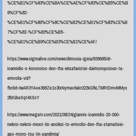
%CE%B1%CF%83%CE%BA%CE%AE%CF%83%CE%B5%CE%B
9%CF%82-
%CE%B1%CF%80%CF%8C%CE%B2%CE%B1%CF%83%CE%B
7%CF%82-%CF%83%CE%B5-
%CE%B1%CE%B9%CE%B3%CE%B1%CE%AF/
https://www.sigmalive.com/news/dimosia-igeia/839695/dr-
ioannidis-o-koronoios-den-tha-eksafanistei-daimonopoioun-ta-
emvolia-vid?
fbclid=IwAR3YAve368Ze1o3lxNymav9alc022kGfkLTMRtDmvMMyx
2lBGbeXqt4XScY
https://www.megatv.com/2021/08/24/giannis-ioannidis-20-000-
nekroi-nekroi-mexri-tin-anoiksi-to-emvolio-den-tha-stamatisei-
apo-mono-tou-tin-pandimia/