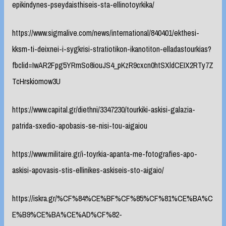
epikindynes-pseydaisthiseis-sta-ellinotoyrkika/
https://www.sigmalive.com/news/international/840401/ekthesi-
kksm-ti-deixnei-i-sygkrisi-stratiotikon-ikanotiton-elladastourkias?
fbclid=IwAR2Fpg5YRmSo8iouJS4_pKzR9cxcn0htSXldCEIX2RTy7Z
TcHrskiomow3U
https://www.capital.gr/diethni/3347230/tourkiki-askisi-galazia-
patrida-sxedio-apobasis-se-nisi-tou-aigaiou
https://www.militaire.gr/i-toyrkia-apanta-me-fotografies-apo-
askisi-apovasis-stis-ellinikes-askiseis-sto-aigaio/
https://iskra.gr/%CF%84%CE%BF%CF%85%CF%81%CE%BA%C
E%B9%CE%BA%CE%AD%CF%82-