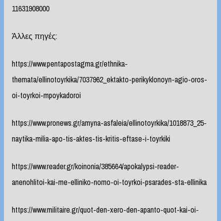
11631908000
Άλλες πηγές:
https://www.pentapostagma.gr/ethnika-
themata/ellinotoyrkika/7037962_ektakto-perikyklonoyn-agio-oros-
oi-toyrkoi-mpoykadoroi
https://www.pronews.gr/amyna-asfaleia/ellinotoyrkika/1018873_25-
naytika-milia-apo-tis-aktes-tis-kritis-eftase-i-toyrkiki
https://www.reader.gr/koinonia/385664/apokalypsi-reader-
anenohlitoi-kai-me-elliniko-nomo-oi-toyrkoi-psarades-sta-ellinika
https://www.militaire.gr/quot-den-xero-den-apanto-quot-kai-oi-