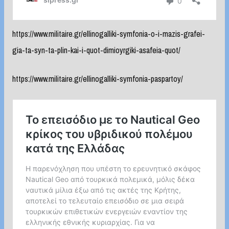
https://www.militaire.gr/ellinogalliki-symfonia-o-i-mazis-grafei-
gia-ta-syn-ta-plin-kai-i-quot-dimioyrgiki-asafeia-quot/
https://www.militaire.gr/ellinogalliki-symfonia-paspartoy/