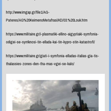
http://www.imgap.gr/file1/AG-
Pateres/AG%20KeimenoMetafrasi/KD/03.%20Louk.htm
https://www.militaire.gr/i-plasmatiki-ellino-aigyptiaki-symfonia-
odigei-se-syrriknosi-tin-ellada-kai-tin-kypro-stin-katastrofi/
https://www.militaire.gr/giati-i-symfonia-elladas-italias-gia-tis-
thalassies-zones-den-tha-mas-vgei-se-kalo/