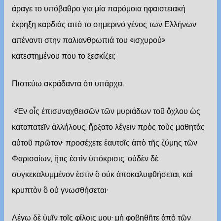
άραγε το υπόβαθρο για μία παρόμοια ηφαιστειακή
έκρηξη καρδιάς από το σημερινό γένος των Ελλήνων
απέναντι στην παλιανθρωπιά του «ισχυρού»
κατεστημένου που το ξεσκίζει;
Πιστεύω ακράδαντα ότι υπάρχει.
«Ἐν οἷς ἐπισυναχθεισῶν τῶν μυριάδων τοῦ ὄχλου ὡς
καταπατεῖν ἀλλήλους, ἤρξατο λέγειν πρὸς τοὺς μαθητὰς
αὐτοῦ πρῶτον· προσέχετε ἑαυτοῖς ἀπὸ τῆς ζύμης τῶν
Φαρισαίων, ἥτις ἐστὶν ὑπόκρισις. οὐδὲν δὲ
συγκεκαλυμμένον ἐστὶν ὃ οὐκ ἀποκαλυφθήσεται, καὶ
κρυπτὸν ὃ οὐ γνωσθήσεται·
Λέγω δὲ ὑμῖν τοῖς φίλοις μου· μὴ φοβηθῆτε ἀπὸ τῶν