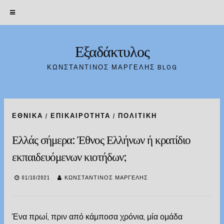
Εξαδάκτυλος
Skip
to
ΚΩΝΣΤΑΝΤΊΝΟΣ ΜΑΡΓΈΛΗΣ BLOG
content
ΕΘΝΙΚΆ
/
ΕΠΙΚΑΙΡΌΤΗΤΑ
/
ΠΟΛΙΤΙΚΉ
Ελλάς σήμερα: Έθνος Ελλήνων ή κρατίδιο
εκπαιδευόμενων κιοτήδων;
01/10/2021
ΚΩΝΣΤΑΝΤΊΝΟΣ ΜΑΡΓΈΛΗΣ
Ένα πρωί, πριν από κάμποσα χρόνια, μία ομάδα