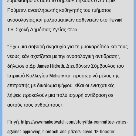
εμβολιασμό σε αυτό το σημείο», δήλωσε ο Δρ Έρικ
Ρούμπιν, αναπληρωτής καθηγητής του τμήματος
ανοσολογίας και μολυσματικών ασθενειών στο Harvard
T.H. Σχολή Δημόσιας Υγείας Chan.
“Έχω μια σοβαρή ανησυχία για τη μυοκαρδίτιδα και τους
νέους, εάν σχετίζεται με την ανοσολογική αντίδραση”,
δήλωσε ο Δρ James Hildreth, Διευθύνων Σύμβουλος του
Ιατρικού Κολλεγίου Meharry και προσωρινό μέλος της
επιτροπής με δικαίωμα ψήφου. «Και οι ενισχυτικές
λήψεις προκαλούν μια πολύ ισχυρή αντίδραση σε
αυτούς τους ανθρώπους».
Πηγή:
https://www.marketwatch.com/story/fda-committee-votes-
against-approving-biontech-and-pfizers-covid-19-booster-