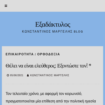
Εξαδάκτυλος
Skip
to
ΚΩΝΣΤΑΝΤΊΝΟΣ ΜΑΡΓΈΛΗΣ BLOG
content
ΕΠΙΚΑΙΡΌΤΗΤΑ
/
ΟΡΘΟΔΟΞΊΑ
Θέλει να είναι ελεύθερος; Εξοντώστε τον! *
05/06/2021
ΚΩΝΣΤΑΝΤΊΝΟΣ ΜΑΡΓΈΛΗΣ
Τον τελευταίο χρόνο, με αφορμή τον κορωνοϊό,
πραγματοποιείται μία επίθεση από την πολιτική ηγεσία