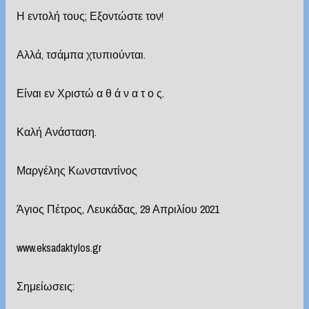
Η εντολή τους; Εξοντώστε τον!
Αλλά, τσάμπα χτυπιούνται.
Είναι εν Χριστώ α θ ά ν α τ ο ς.
Καλή Ανάσταση.
Μαργέλης Κωνσταντίνος
Άγιος Πέτρος, Λευκάδας, 29 Απριλίου 2021
www.eksadaktylos.gr
Σημείωσεις: