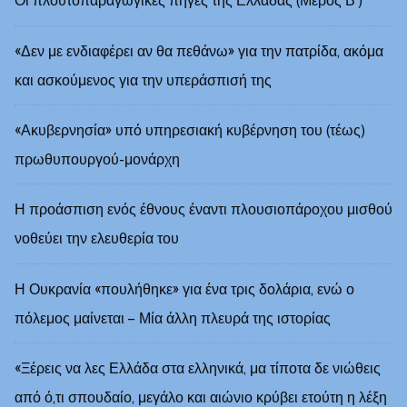
Οι πλουτοπαραγωγικές πηγές της Ελλάδας (Μέρος Β’)
«Δεν με ενδιαφέρει αν θα πεθάνω» για την πατρίδα, ακόμα
και ασκούμενος για την υπεράσπισή της
«Ακυβερνησία» υπό υπηρεσιακή κυβέρνηση του (τέως)
πρωθυπουργού-μονάρχη
Η προάσπιση ενός έθνους έναντι πλουσιοπάροχου μισθού
νοθεύει την ελευθερία του
Η Ουκρανία «πουλήθηκε» για ένα τρις δολάρια, ενώ ο
πόλεμος μαίνεται – Μία άλλη πλευρά της ιστορίας
«Ξέρεις να λες Ελλάδα στα ελληνικά, μα τίποτα δε νιώθεις
από ό,τι σπουδαίο, μεγάλο και αιώνιο κρύβει ετούτη η λέξη