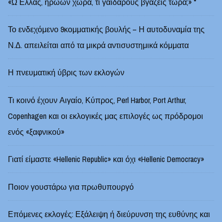
«Ω Ελλάς, ηρώων χώρα, τι γαϊδάρους βγάζεις τώρα;» *
Το ενδεχόμενο 9κομματικής βουλής – Η αυτοδυναμία της
Ν.Δ. απειλείται από τα μικρά αντισυστημικά κόμματα
Η πνευματική ύβρις των εκλογών
Τι κοινό έχουν Αιγαίο, Κύπρος, Perl Harbor, Port Arthur,
Copenhagen και οι εκλογικές μας επιλογές ως πρόδρομοι
ενός «ξαφνικού»
Γιατί είμαστε «Hellenic Republic» και όχι «Hellenic Democracy»
Ποιον γουστάρω για πρωθυπουργό
Επόμενες εκλογές: Εξάλειψη ή διεύρυνση της ευθύνης και