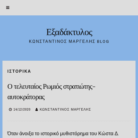
Εξαδάκτυλος
Skip
to
ΚΩΝΣΤΑΝΤΊΝΟΣ ΜΑΡΓΈΛΗΣ BLOG
content
ΙΣΤΟΡΙΚΆ
Ο τελευταίος Ρωμιός στρατιώτης-
αυτοκράτορας
14/12/2020
ΚΩΝΣΤΑΝΤΊΝΟΣ ΜΑΡΓΈΛΗΣ
Όταν άνοιξα το ιστορικό μυθιστόρημα του Κώστα Δ.