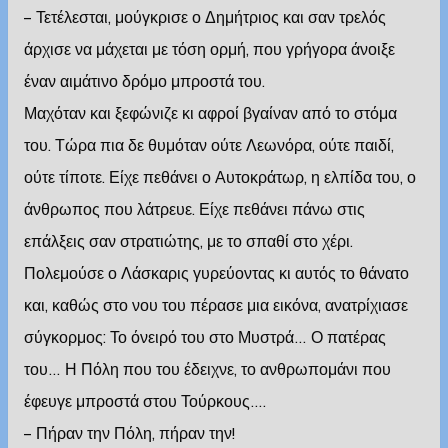
– Τετέλεσται, μούγκρισε ο Δημήτριος και σαν τρελός
άρχισε να μάχεται με τόση ορμή, που γρήγορα άνοιξε
έναν αιμάτινο δρόμο μπροστά του.
Μαχόταν και ξεφώνιζε κι αφροί βγαίναν από το στόμα
του. Τώρα πια δε θυμόταν ούτε Λεωνόρα, ούτε παιδί,
ούτε τίποτε. Είχε πεθάνει ο Αυτοκράτωρ, η ελπίδα του, ο
άνθρωπος που λάτρευε. Είχε πεθάνει πάνω στις
επάλξεις σαν στρατιώτης, με το σπαθί στο χέρι.
Πολεμούσε ο Λάσκαρις γυρεύοντας κι αυτός το θάνατο
και, καθώς στο νου του πέρασε μια εικόνα, ανατρίχιασε
σύγκορμος: Το όνειρό του στο Μυστρά… Ο πατέρας
του… Η Πόλη που του έδειχνε, το ανθρωπομάνι που
έφευγε μπροστά στου Τούρκους….
– Πήραν την Πόλη, πήραν την!