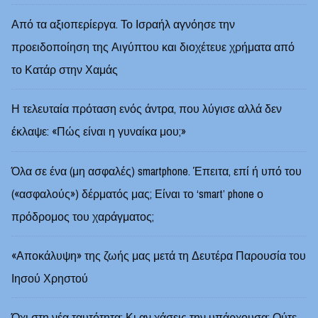
Από τα αξιοπερίεργα. Το Ισραήλ αγνόησε την
προειδοποίηση της Αιγύπτου και διοχέτευε χρήματα από
το Κατάρ στην Χαμάς
Η τελευταία πρόταση ενός άντρα, που λύγισε αλλά δεν
έκλαψε: «Πώς είναι η γυναίκα μου;»
Όλα σε ένα (μη ασφαλές) smartphone. Έπειτα, επί ή υπό του
(«ασφαλούς») δέρματός μας; Είναι το ‘smart’ phone ο
πρόδρομος του χαράγματος;
«Αποκάλυψη» της ζωής μας μετά τη Δευτέρα Παρουσία του
Ιησού Χρηστού
Όχι στη νέα ταυτότητα; Κι αν χάσεις την υπάρχουσα; Ούτε