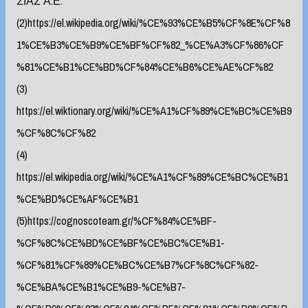
ΣΙΑΣ Α.Ε.
(2)https://el.wikipedia.org/wiki/%CE%93%CE%B5%CF%8E%CF%8
1%CE%B3%CE%B9%CE%BF%CF%82_%CE%A3%CF%86%CF
%81%CE%B1%CE%BD%CF%84%CE%B6%CE%AE%CF%82
(3)
https://el.wiktionary.org/wiki/%CE%A1%CF%89%CE%BC%CE%B9
%CF%8C%CF%82
(4)
https://el.wikipedia.org/wiki/%CE%A1%CF%89%CE%BC%CE%B1
%CE%BD%CE%AF%CE%B1
(5)https://cognoscoteam.gr/%CF%84%CE%BF-
%CF%8C%CE%BD%CE%BF%CE%BC%CE%B1-
%CF%81%CF%89%CE%BC%CE%B7%CF%8C%CF%82-
%CE%BA%CE%B1%CE%B9-%CE%B7-