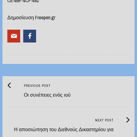
CE%BF%CF%82
Δημοσίευση Freepen.gr
Previous
Post
PREVIOUS POST
post:
Οι συνέπειες ενός ιού
navigation
Next
NEXT POST
Post:
Η αποσιώπηση του Διεθνούς Δικαστηρίου για