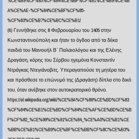
%CE%B9%CF%83%CF%84%CE%BF%CF%81%CE%B9%CE%B
A%CE%AE-%CF%84%CE%BF%CF%85-
%CF%83%CE%B7%CE%BC%CE%B1/
(6) Γεννήθηκε στις 8 Φεβρουαρίου του 1405 στην
Κωνσταντινούπολη και ήταν το όγδοο από τα δέκα
παιδιά του Μανουήλ Β΄ Παλαιολόγου και της Ελένης
Δραγάση, κόρης του Σέρβου ηγεμόνα Κονσταντίν
Ντράγκας Ντεγιάνοβιτς. Υπεραγαπούσε τη μητέρα του
και πρόσθεσε το επώνυμό της (Δραγάση) δίπλα στο δικό
του, όταν ανέβηκε στον αυτοκρατορικό θρόνο.
https://el.wikipedia.org/wiki/%CE%9A%CF%89%CE%BD%CF%83
%CF%84%CE%B1%CE%BD%CF%84%CE%AF%CE%BD%CE%B
F%CF%82_%CE%99%CE%91%CE%84_%CE%A0%CE%B1%CE
%BB%CE%B1%CE%B9%CE%BF%CE%BB%CF%8C%CE%B3%