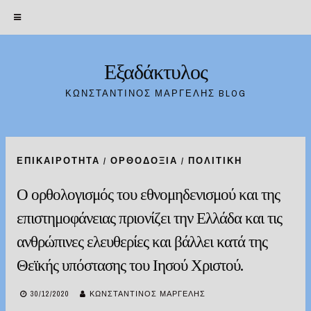
Εξαδάκτυλος
Skip
to
ΚΩΝΣΤΑΝΤΊΝΟΣ ΜΑΡΓΈΛΗΣ BLOG
content
ΕΠΙΚΑΙΡΌΤΗΤΑ
/
ΟΡΘΟΔΟΞΊΑ
/
ΠΟΛΙΤΙΚΉ
Ο ορθολογισμός του εθνομηδενισμού και της
επιστημοφάνειας πριονίζει την Ελλάδα και τις
ανθρώπινες ελευθερίες και βάλλει κατά της
Θεϊκής υπόστασης του Ιησού Χριστού.
30/12/2020
ΚΩΝΣΤΑΝΤΊΝΟΣ ΜΑΡΓΈΛΗΣ