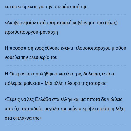
και ασκούμενος για την υπεράσπισή της
«Ακυβερνησία» υπό υπηρεσιακή κυβέρνηση του (τέως)
πρωθυπουργού-μονάρχη
Η προάσπιση ενός έθνους έναντι πλουσιοπάροχου μισθού
νοθεύει την ελευθερία του
Η Ουκρανία «πουλήθηκε» για ένα τρις δολάρια, ενώ ο
πόλεμος μαίνεται – Μία άλλη πλευρά της ιστορίας
«Ξέρεις να λες Ελλάδα στα ελληνικά, μα τίποτα δε νιώθεις
από ό,τι σπουδαίο, μεγάλο και αιώνιο κρύβει ετούτη η λέξη
στα σπλάχνα της»