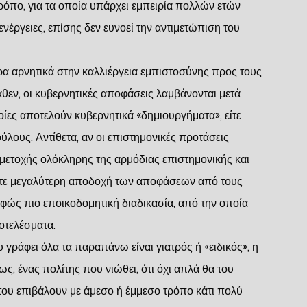
ρόπο, για τα οποία υπάρχει εμπειρία πολλών ετών
έργειες, επίσης δεν ευνοεί την αντιμετώπιση του
ρα αρνητικά στην καλλιέργεια εμπιστοσύνης προς τους
καθεν, οι κυβερνητικές αποφάσεις λαμβάνονται μετά
οίες αποτελούν κυβερνητικά «δημιουργήματα», είτε
λους. Αντίθετα, αν οι επιστημονικές προτάσεις
μετοχής ολόκληρης της αρμόδιας επιστημονικής και
πτε μεγαλύτερη αποδοχή των αποφάσεων από τους
αφώς πιο εποικοδομητική διαδικασία, από την οποία
οτελέσματα.
γράφει όλα τα παραπάνω είναι γιατρός ή «ειδικός», η
μως, ένας πολίτης που νιώθει, ότι όχι απλά θα του
 του επιβάλουν με άμεσο ή έμμεσο τρόπο κάτι πολύ