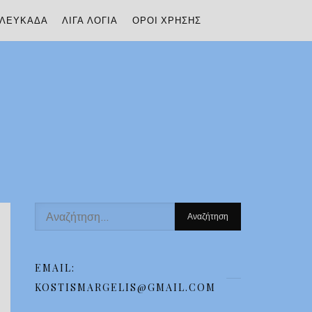
ΛΕΥΚΆΔΑ
ΛΊΓΑ ΛΌΓΙΑ
ΌΡΟΙ ΧΡΉΣΗΣ
Αναζήτηση
για:
EMAIL:
KOSTISMARGELIS@GMAIL.COM