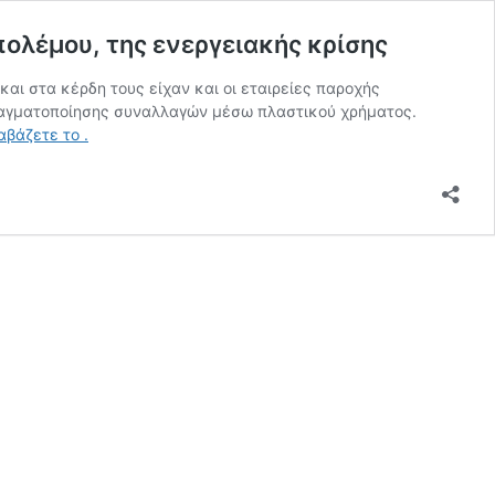
πολέμου, της ενεργειακής κρίσης
αι στα κέρδη τους είχαν και οι εταιρείες παροχής
πραγματοποίησης συναλλαγών μέσω πλαστικού χρήματος.
Ποιοι
ιαβάζετε το
.
κυβερνάνε
τον
πλανήτη;
Οι
ευνοούμενοι
του
κορωνοϊού,
του
ουκρανικού
πολέμου,
της
ενεργειακής
κρίσης